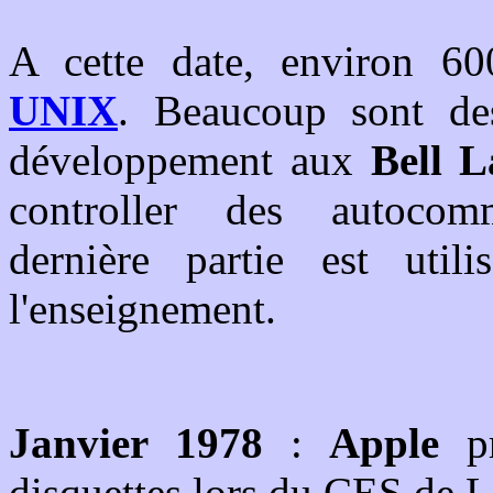
A cette date, environ 60
UNIX
. Beaucoup sont de
développement aux
Bell L
controller des autocom
dernière partie est util
l'enseignement.
Janvier 1978
:
Apple
pr
disquettes lors du CES de L