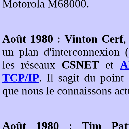
Motorola M68000.
Août 1980
:
Vinton Cerf
,
un plan d'interconnexion (
les réseaux
CSNET
et
A
TCP/IP
. Il sagit du poin
que nous le connaissons act
Août 1980
:
Tim Patt