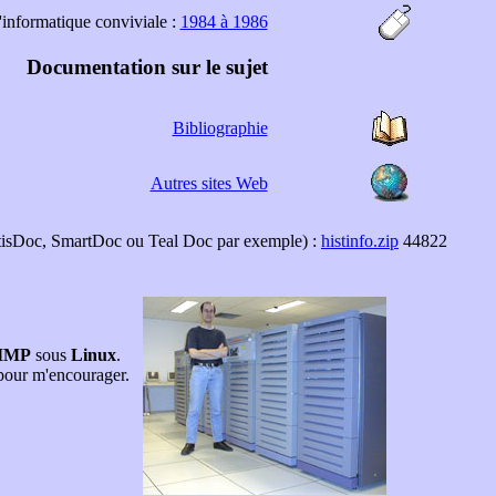
'informatique conviviale :
1984 à 1986
Documentation sur le sujet
Bibliographie
Autres sites Web
rtisDoc, SmartDoc ou Teal Doc par exemple) :
histinfo.zip
44822
GIMP
sous
Linux
.
pour m'encourager.